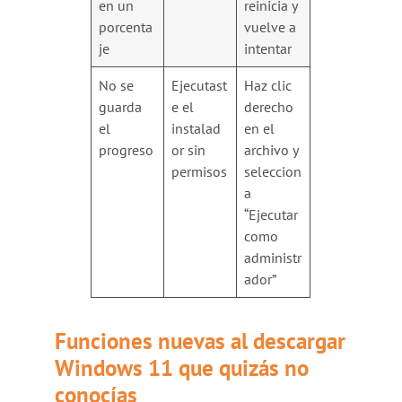
en un
reinicia y
porcenta
vuelve a
je
intentar
No se
Ejecutast
Haz clic
guarda
e el
derecho
el
instalad
en el
progreso
or sin
archivo y
permisos
seleccion
a
“Ejecutar
como
administr
ador”
Funciones nuevas al descargar
Windows 11 que quizás no
conocías