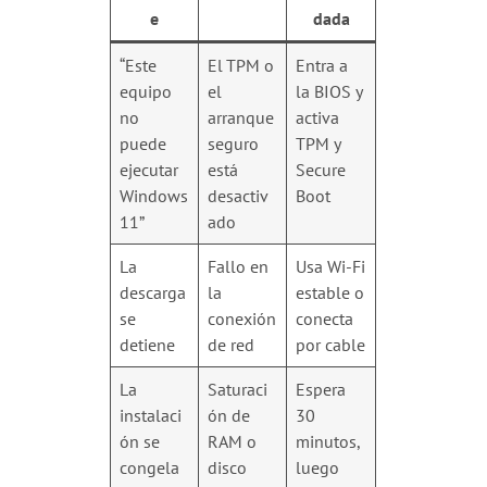
e
dada
“Este
El TPM o
Entra a
equipo
el
la BIOS y
no
arranque
activa
puede
seguro
TPM y
ejecutar
está
Secure
Windows
desactiv
Boot
11”
ado
La
Fallo en
Usa Wi-Fi
descarga
la
estable o
se
conexión
conecta
detiene
de red
por cable
La
Saturaci
Espera
instalaci
ón de
30
ón se
RAM o
minutos,
congela
disco
luego