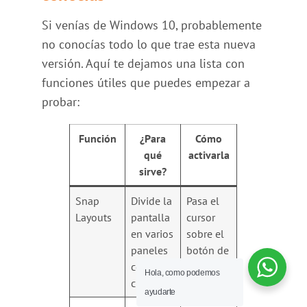
Si venías de Windows 10, probablemente
no conocías todo lo que trae esta nueva
versión. Aquí te dejamos una lista con
funciones útiles que puedes empezar a
probar:
Función
¿Para
Cómo
qué
activarla
sirve?
Snap
Divide la
Pasa el
Layouts
pantalla
cursor
en varios
sobre el
paneles
botón de
con un
maximiz
Hola, como podemos
clic
ar
ayudarte