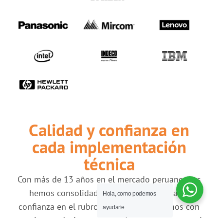
Calidad y confianza en
cada implementación
técnica
Con más de 13 años en el mercado peruano, nos
hemos consolidado como una empresa de
Hola, como podemos
confianza en el rubro industrial. Trabajamos con
ayudarte