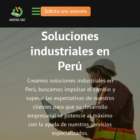
Solicita una asesoría
Soluciones
industriales en
Perú
Creamos soluciones industriales en
Perú, buscamos impulsar el cambio y
superar las expectativas de nuestros
clientes para que su desarrollo
empresarial se potencie al máximo
con la ayuda de nuestros servicios
especializados.