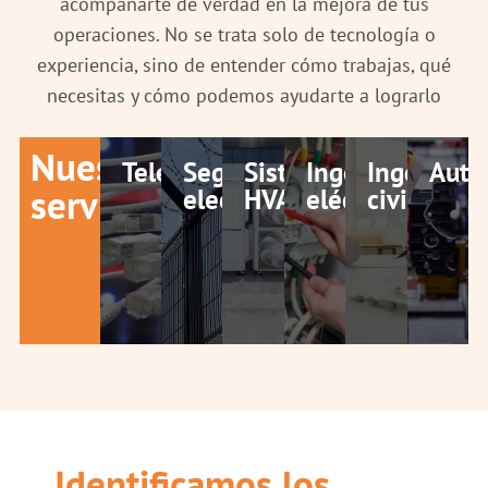
acompañarte de verdad en la mejora de tus
operaciones. No se trata solo de tecnología o
experiencia, sino de entender cómo trabajas, qué
necesitas y cómo podemos ayudarte a lograrlo
Nuestros
Telecomunicaciones
Seguridad
Sistema
Ingeniería
Ingeniería
Auto
servicios
electrónica
HVAC
eléctrica
civil
Identificamos los